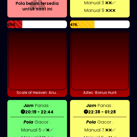
Manual 3 ❌❌✅
Pola belum tersedia
untuk saat ini
Manual 9 ❌❌❌
25%
41%
Scale of Heaven: Anubis
Aztec: Bonus Hunt
Jam
Panas :
Jam
Panas :
20:19 - 22:44
22:38 - 01:28
Pola
Gacor :
Pola
Gacor :
Manual 5 ✅❌✅
Manual 7 ❌❌✅