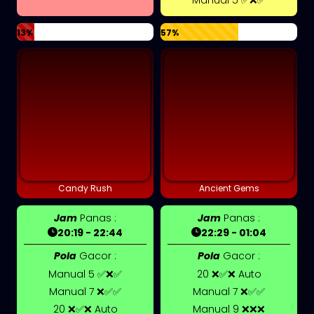
13%
57%
Candy Rush
Ancient Gems
Jam
Panas :
Jam
Panas :
20:19 - 22:44
22:29 - 01:04
Pola
Gacor :
Pola
Gacor :
Manual 5 ✅❌✅
20 ❌✅❌ Auto
Manual 7 ❌✅✅
Manual 7 ❌✅✅
20 ❌✅❌ Auto
Manual 9 ❌❌❌