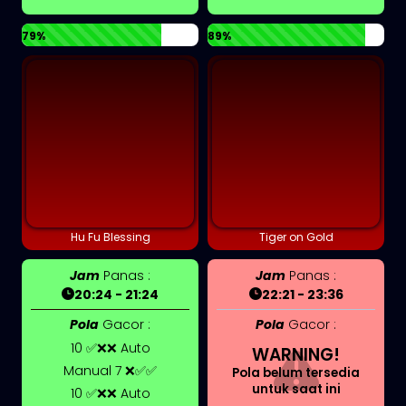
79%
89%
Hu Fu Blessing
Tiger on Gold
Jam
Panas :
Jam
Panas :
20:24 - 21:24
22:21 - 23:36
Pola
Gacor :
Pola
Gacor :
10 ✅❌❌ Auto
WARNING!
Manual 7 ❌✅✅
Pola belum tersedia
untuk saat ini
10 ✅❌❌ Auto