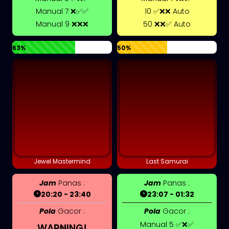
Manual 7 ❌✅✅
10 ✅❌❌ Auto
Manual 9 ❌❌❌
50 ❌❌✅ Auto
63%
50%
Jewel Mastermind
Last Samurai
Jam
Panas :
Jam
Panas :
20:20 - 23:40
23:07 - 01:32
Pola
Gacor :
Pola
Gacor :
Manual 5 ✅❌✅
WARNING!