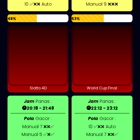
10 ✅❌❌ Auto
Manual 9 ❌❌❌
48%
53%
Slotto 4D
World Cup Final
Jam
Panas :
Jam
Panas :
20:18 - 21:48
22:12 - 23:12
Pola
Gacor :
Pola
Gacor :
Manual 7 ❌❌✅
10 ✅❌❌ Auto
Manual 5 ✅❌✅
Manual 7 ❌❌✅