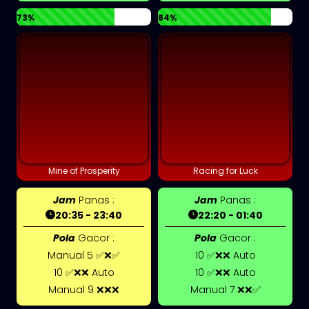
73%
84%
Mine of Prosperity
Racing for Luck
Jam
Panas :
Jam
Panas :
20:35 - 23:40
22:20 - 01:40
Pola
Gacor :
Pola
Gacor :
Manual 5 ✅❌✅
10 ✅❌❌ Auto
10 ✅❌❌ Auto
10 ✅❌❌ Auto
Manual 9 ❌❌❌
Manual 7 ❌❌✅