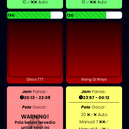
10 ✅❌❌ Auto
10 ✅❌❌ Auto
78%
72%
Disco 777
Xiang Qi Ways
Jam
Panas :
Jam
Panas :
20:13 - 22:08
23:57 - 00:12
Pola
Gacor :
Pola
Gacor :
20 ❌✅❌ Auto
WARNING!
Manual 7 ❌❌✅
Pola belum tersedia
untuk saat ini
Manual 5 ✅❌✅