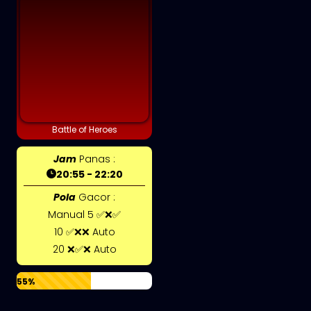
Battle of Heroes
Jam
Panas :
20:55 - 22:20
Pola
Gacor :
Manual 5 ✅❌✅
10 ✅❌❌ Auto
20 ❌✅❌ Auto
55%