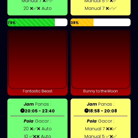
Manual 7 ❌✅✅
Manual 5 ✅❌✅
20 ❌✅❌ Auto
Manual 7 ❌✅✅
79%
38%
Fantastic Beast
Bunny to the Moon
Jam
Panas :
Jam
Panas :
20:05 - 23:40
18:58 - 20:08
Pola
Gacor :
Pola
Gacor :
20 ❌✅❌ Auto
Manual 7 ❌❌✅
10 ✅❌❌ Auto
Manual 5 ✅❌✅