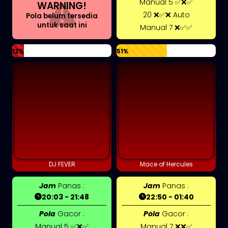
Manual 5 ✅❌✅
WARNING!
20 ❌✅❌ Auto
Pola belum tersedia
untuk saat ini
Manual 7 ❌✅✅
12%
51%
DJ FEVER
Mace of Hercules
Jam
Panas :
Jam
Panas :
20:03 - 21:48
22:50 - 01:40
Pola
Gacor :
Pola
Gacor :
Manual 5 ✅❌✅
Manual 7 ❌❌✅