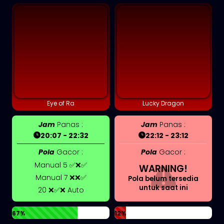
Eye of Ra
Lucky Dragon
Jam
Panas :
Jam
Panas :
20:07 - 22:32
22:12 - 23:12
Pola
Gacor :
Pola
Gacor :
Manual 5 ✅❌✅
WARNING!
Manual 7 ❌❌✅
Pola belum tersedia
untuk saat ini
20 ❌✅❌ Auto
67%
12%