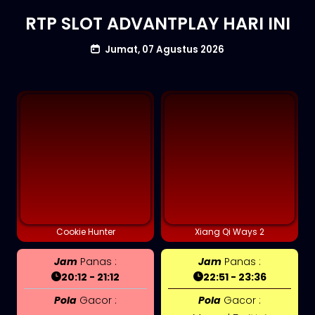
RTP SLOT ADVANTPLAY HARI INI
Jumat, 07 Agustus 2026
Cookie Hunter
Xiang Qi Ways 2
Jam
Panas :
Jam
Panas :
20:12 - 21:12
22:51 - 23:36
Pola
Gacor :
Pola
Gacor :