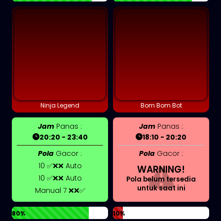
Ninja Legend
Bom Bom Bot
Jam
Panas :
Jam
Panas :
20:20 - 23:40
18:10 - 20:20
Pola
Gacor :
Pola
Gacor :
10 ✅❌❌ Auto
WARNING!
10 ✅❌❌ Auto
Pola belum tersedia
untuk saat ini
Manual 7 ❌❌✅
80%
10%