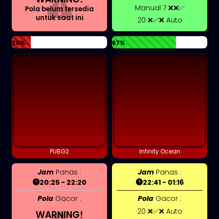
Manual 7 ❌❌✅
Pola belum tersedia
untuk saat ini
20 ❌✅❌ Auto
20%
67%
PUBG2
Infinity Ocean
Jam
Panas :
Jam
Panas :
20:25 - 22:20
22:41 - 01:16
Pola
Gacor :
Pola
Gacor :
20 ❌✅❌ Auto
WARNING!