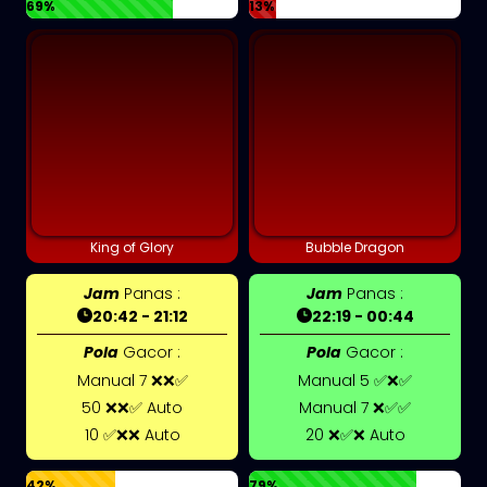
69%
13%
King of Glory
Bubble Dragon
Jam
Panas :
Jam
Panas :
20:42 - 21:12
22:19 - 00:44
Pola
Gacor :
Pola
Gacor :
Manual 7 ❌❌✅
Manual 5 ✅❌✅
50 ❌❌✅ Auto
Manual 7 ❌✅✅
10 ✅❌❌ Auto
20 ❌✅❌ Auto
42%
79%