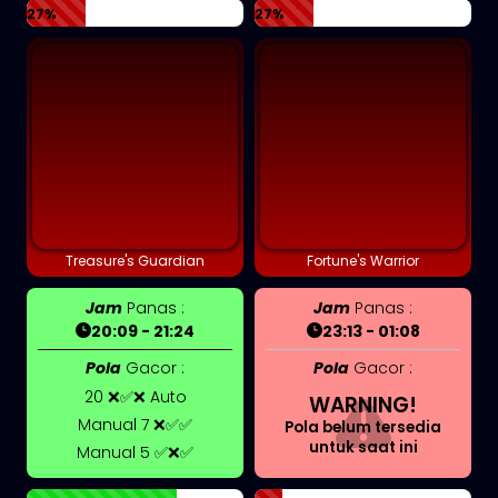
27%
27%
Treasure's Guardian
Fortune's Warrior
Jam
Panas :
Jam
Panas :
20:09 - 21:24
23:13 - 01:08
Pola
Gacor :
Pola
Gacor :
20 ❌✅❌ Auto
WARNING!
Manual 7 ❌✅✅
Pola belum tersedia
untuk saat ini
Manual 5 ✅❌✅