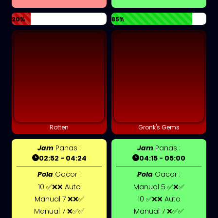
20%
85%
Rotten
Gronk's Gems
Jam
Panas :
Jam
Panas :
02:52 - 04:24
04:15 - 05:00
Pola
Gacor :
Pola
Gacor :
10 ✅❌❌ Auto
Manual 5 ✅❌✅
Manual 7 ❌❌✅
10 ✅❌❌ Auto
Manual 7 ❌✅✅
Manual 7 ❌✅✅