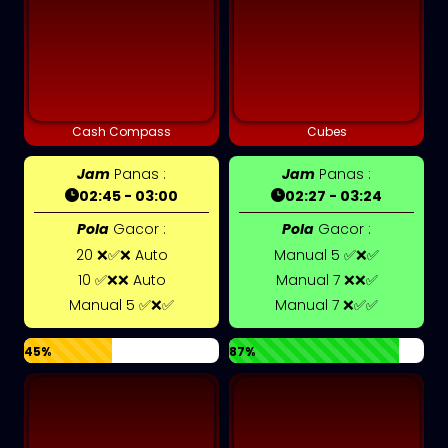
Cash Compass
Cubes
Jam
Panas :
Jam
Panas :
02:45 - 03:00
02:27 - 03:24
Pola
Gacor :
Pola
Gacor :
20 ❌✅❌ Auto
Manual 5 ✅❌✅
10 ✅❌❌ Auto
Manual 7 ❌❌✅
Manual 5 ✅❌✅
Manual 7 ❌✅✅
45%
87%