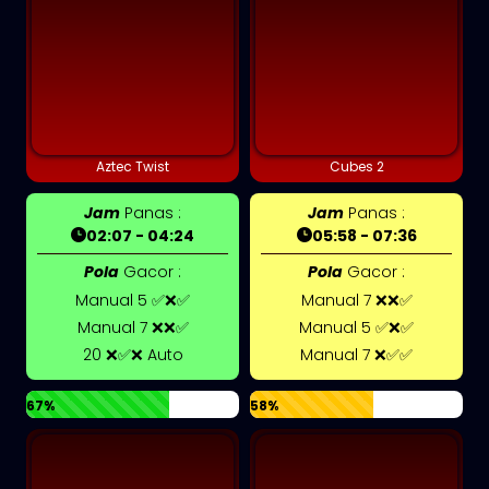
Aztec Twist
Cubes 2
Jam
Panas :
Jam
Panas :
02:07 - 04:24
05:58 - 07:36
Pola
Gacor :
Pola
Gacor :
Manual 5 ✅❌✅
Manual 7 ❌❌✅
Manual 7 ❌❌✅
Manual 5 ✅❌✅
20 ❌✅❌ Auto
Manual 7 ❌✅✅
67%
58%