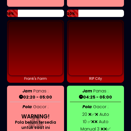
19%
20%
Frank's Farm
RIP City
Jam
Panas :
Jam
Panas :
02:20 - 05:00
04:25 - 06:00
Pola
Gacor :
Pola
Gacor :
20 ❌✅❌ Auto
WARNING!
10 ✅❌❌ Auto
Pola belum tersedia
untuk saat ini
Manual 3 ❌❌✅