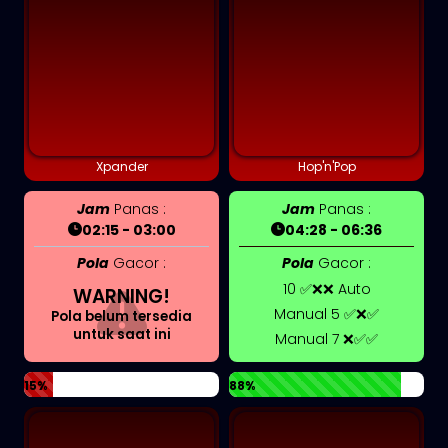
Xpander
Hop'n'Pop
Jam
Panas :
Jam
Panas :
02:15 - 03:00
04:28 - 06:36
Pola
Gacor :
Pola
Gacor :
10 ✅❌❌ Auto
WARNING!
Manual 5 ✅❌✅
Pola belum tersedia
untuk saat ini
Manual 7 ❌✅✅
15%
88%