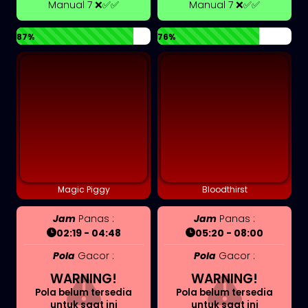
Manual 7 ❌✅✅
Manual 7 ❌✅✅
87%
76%
Magic Piggy
Bloodthirst
Jam
Panas :
Jam
Panas :
02:19 - 04:48
05:20 - 08:00
Pola
Gacor :
Pola
Gacor :
WARNING!
WARNING!
Pola belum tersedia
Pola belum tersedia
untuk saat ini
untuk saat ini