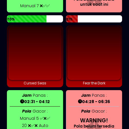
untuk saat ini
Manual 7 ❌✅✅
70%
21%
Cursed Seas
Fear the Dark
Jam
Panas :
Jam
Panas :
02:31 - 04:12
04:28 - 06:36
Pola
Gacor :
Pola
Gacor :
Manual 5 ✅❌✅
WARNING!
20 ❌✅❌ Auto
Pola belum tersedia