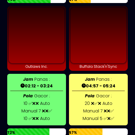
Outlaws Inc.
Buffalo Stack'n'Sync
Jam
Panas :
Jam
Panas :
02:12 - 03:24
04:57 - 05:24
Pola
Gacor :
Pola
Gacor :
10 ✅❌❌ Auto
20 ❌✅❌ Auto
Manual 7 ❌❌✅
Manual 7 ❌❌✅
10 ✅❌❌ Auto
Manual 5 ✅❌✅
72%
57%