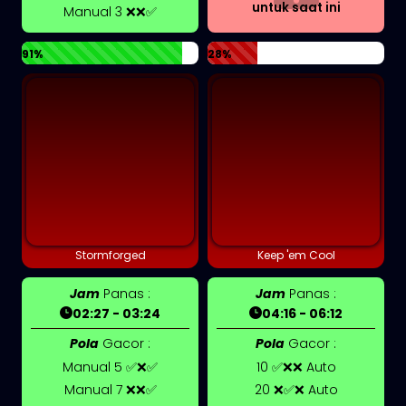
untuk saat ini
Manual 3 ❌❌✅
91%
28%
Stormforged
Keep 'em Cool
Jam
Panas :
Jam
Panas :
02:27 - 03:24
04:16 - 06:12
Pola
Gacor :
Pola
Gacor :
Manual 5 ✅❌✅
10 ✅❌❌ Auto
Manual 7 ❌❌✅
20 ❌✅❌ Auto