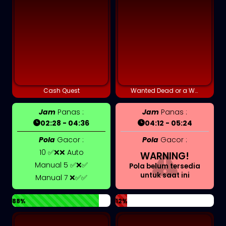
Cash Quest
Wanted Dead or a Wild
Jam
Panas :
Jam
Panas :
02:28 - 04:36
04:12 - 05:24
Pola
Gacor :
Pola
Gacor :
10 ✅❌❌ Auto
WARNING!
Manual 5 ✅❌✅
Pola belum tersedia
untuk saat ini
Manual 7 ❌✅✅
88%
12%