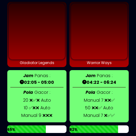
Gladiator Legends
Warrior Ways
Jam
Panas :
Jam
Panas :
02:05 - 05:00
04:22 - 06:24
Pola
Gacor :
Pola
Gacor :
20 ❌✅❌ Auto
Manual 7 ❌❌✅
10 ✅❌❌ Auto
50 ❌❌✅ Auto
Manual 9 ❌❌❌
Manual 7 ❌✅✅
65%
82%