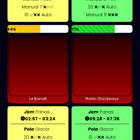
Manual 7 ❌✅✅
20 ❌✅❌ Auto
10 ✅❌❌ Auto
Manual 9 ❌❌❌
54%
71%
Le Bandit
Ronin Stackways
Jam
Panas :
Jam
Panas :
02:57 - 03:24
05:28 - 07:36
Pola
Gacor :
Pola
Gacor :
20 ❌✅❌ Auto
10 ✅❌❌ Auto