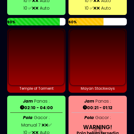
10 ✅❌❌ Auto
10 ✅❌❌ Auto
10 ✅❌❌ Auto
10 ✅❌❌ Auto
90%
60%
Temple of Torment
Mayan Stackways
Jam
Panas :
Jam
Panas :
02:10 - 04:00
00:21 - 01:12
Pola
Gacor :
Pola
Gacor :
Manual 7 ❌❌✅
WARNING!
10 ✅❌❌ Auto
Pola belum tersedia