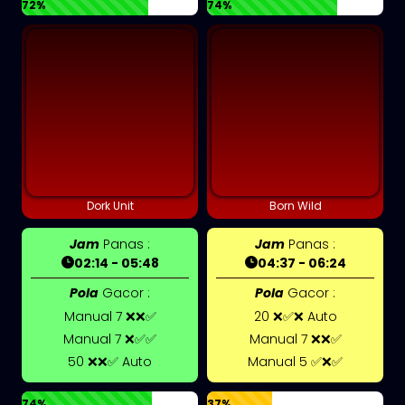
72%
74%
Dork Unit
Born Wild
Jam
Panas :
Jam
Panas :
02:14 - 05:48
04:37 - 06:24
Pola
Gacor :
Pola
Gacor :
Manual 7 ❌❌✅
20 ❌✅❌ Auto
Manual 7 ❌✅✅
Manual 7 ❌❌✅
50 ❌❌✅ Auto
Manual 5 ✅❌✅
74%
37%