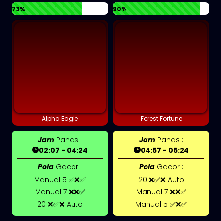
73%
90%
Alpha Eagle
Forest Fortune
Jam
Panas :
Jam
Panas :
02:07 - 04:24
04:57 - 05:24
Pola
Gacor :
Pola
Gacor :
Manual 5 ✅❌✅
20 ❌✅❌ Auto
Manual 7 ❌❌✅
Manual 7 ❌❌✅
20 ❌✅❌ Auto
Manual 5 ✅❌✅