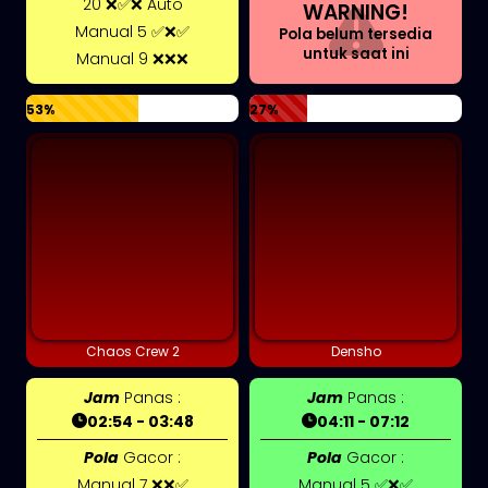
20 ❌✅❌ Auto
WARNING!
Manual 5 ✅❌✅
Pola belum tersedia
untuk saat ini
Manual 9 ❌❌❌
53%
27%
Chaos Crew 2
Densho
Jam
Panas :
Jam
Panas :
02:54 - 03:48
04:11 - 07:12
Pola
Gacor :
Pola
Gacor :
Manual 7 ❌❌✅
Manual 5 ✅❌✅