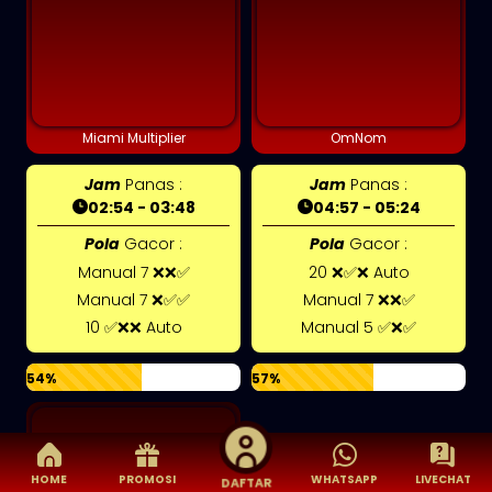
Miami Multiplier
OmNom
Jam
Panas :
Jam
Panas :
02:54 - 03:48
04:57 - 05:24
Pola
Gacor :
Pola
Gacor :
Manual 7 ❌❌✅
20 ❌✅❌ Auto
Manual 7 ❌✅✅
Manual 7 ❌❌✅
10 ✅❌❌ Auto
Manual 5 ✅❌✅
54%
57%
HOME
PROMOSI
WHATSAPP
LIVECHAT
DAFTAR