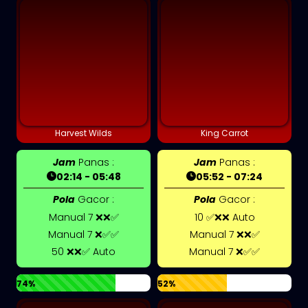
Harvest Wilds
King Carrot
Jam
Panas :
Jam
Panas :
02:14 - 05:48
05:52 - 07:24
Pola
Gacor :
Pola
Gacor :
Manual 7 ❌❌✅
10 ✅❌❌ Auto
Manual 7 ❌✅✅
Manual 7 ❌❌✅
50 ❌❌✅ Auto
Manual 7 ❌✅✅
74%
52%