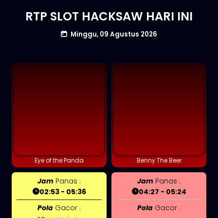
RTP SLOT HACKSAW HARI INI
Minggu, 09 Agustus 2026
Eye of the Panda
Benny The Beer
Jam
Panas :
Jam
Panas :
02:53 - 05:36
04:27 - 05:24
Pola
Gacor :
Pola
Gacor :