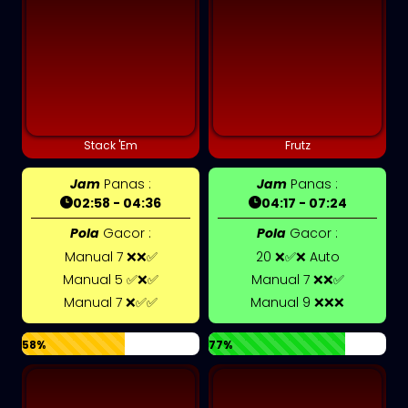
Stack 'Em
Frutz
Jam
Panas :
Jam
Panas :
02:58 - 04:36
04:17 - 07:24
Pola
Gacor :
Pola
Gacor :
Manual 7 ❌❌✅
20 ❌✅❌ Auto
Manual 5 ✅❌✅
Manual 7 ❌❌✅
Manual 7 ❌✅✅
Manual 9 ❌❌❌
58%
77%