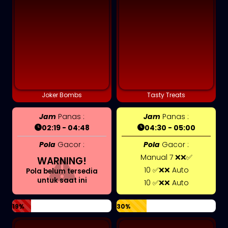
Joker Bombs
Tasty Treats
Jam
Panas :
Jam
Panas :
02:19 - 04:48
04:30 - 05:00
Pola
Gacor :
Pola
Gacor :
Manual 7 ❌❌✅
WARNING!
10 ✅❌❌ Auto
Pola belum tersedia
untuk saat ini
10 ✅❌❌ Auto
19%
30%