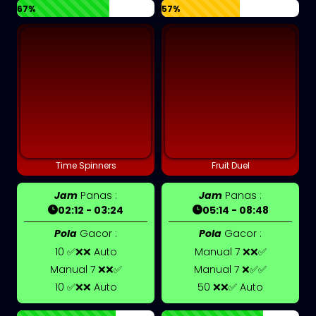
67%
57%
Time Spinners
Fruit Duel
Jam
Panas :
Jam
Panas :
02:12 - 03:24
05:14 - 08:48
Pola
Gacor :
Pola
Gacor :
10 ✅❌❌ Auto
Manual 7 ❌❌✅
Manual 7 ❌❌✅
Manual 7 ❌✅✅
10 ✅❌❌ Auto
50 ❌❌✅ Auto