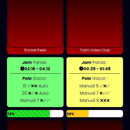
Rocket Reels
Toshi Video Club
Jam
Panas :
Jam
Panas :
02:16 - 04:12
00:39 - 01:48
Pola
Gacor :
Pola
Gacor :
10 ✅❌❌ Auto
Manual 5 ✅❌✅
20 ❌✅❌ Auto
Manual 7 ❌✅✅
Manual 7 ❌✅✅
Manual 9 ❌❌❌
76%
39%