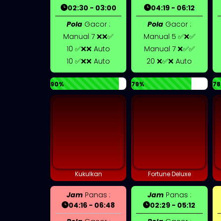
02:30 - 03:00
04:19 - 06:12
Pola
Gacor :
Pola
Gacor :
Manual 7 ❌❌✅
Manual 5 ✅❌✅
10 ✅❌❌ Auto
Manual 7 ❌✅✅
10 ✅❌❌ Auto
20 ❌✅❌ Auto
90%
79%
78
Kukulkan
Fortune Deluxe
Jam
Panas :
Jam
Panas :
04:16 - 06:48
02:29 - 05:12