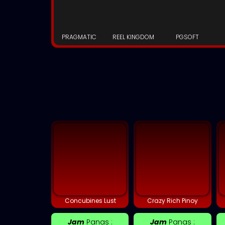
PRAGMATIC
REEL KINGDOM
PGSOFT
Concubines Lust
Crazy Rich Pinoy
Jam
Panas :
Jam
Panas :