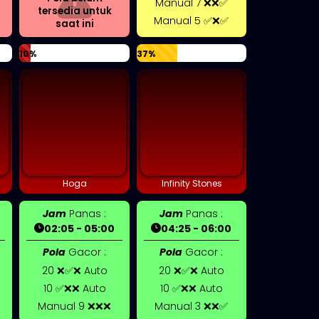
Manual 7 ❌❌✅
tersedia untuk
Manual 5 ✅❌✅
saat ini
10%
37%
Hoga
Infinity Stones
Jam
Panas :
Jam
Panas :
02:05 - 05:00
04:25 - 06:00
Pola
Gacor :
Pola
Gacor :
20 ❌✅❌ Auto
20 ❌✅❌ Auto
10 ✅❌❌ Auto
10 ✅❌❌ Auto
Manual 9 ❌❌❌
Manual 3 ❌❌✅