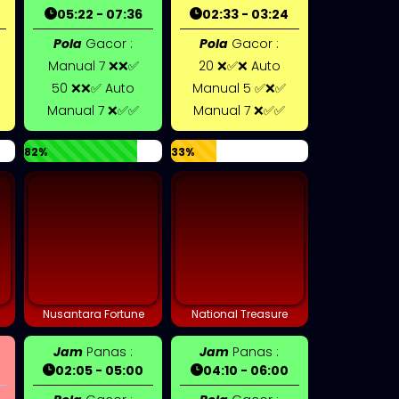
05:22 - 07:36
02:33 - 03:24
Pola
Gacor :
Pola
Gacor :
Manual 7 ❌❌✅
20 ❌✅❌ Auto
50 ❌❌✅ Auto
Manual 5 ✅❌✅
Manual 7 ❌✅✅
Manual 7 ❌✅✅
82%
33%
Nusantara Fortune
National Treasure
Jam
Panas :
Jam
Panas :
02:05 - 05:00
04:10 - 06:00