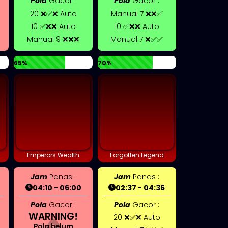
Pola
Gacor :
Pola
Gacor :
20 ❌✅❌ Auto
Manual 7 ❌❌✅
10 ✅❌❌ Auto
10 ✅❌❌ Auto
Manual 9 ❌❌❌
Manual 7 ❌✅✅
65%
70%
Emperors Wealth
Forgotten Legend
Jam
Panas :
Jam
Panas :
04:10 - 06:00
02:37 - 04:36
Pola
Gacor :
Pola
Gacor :
WARNING!
20 ❌✅❌ Auto
Pola belum