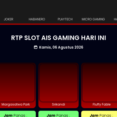
JOKER
HABANERO
PLAYTECH
MICRO GAMING
H
RTP SLOT AIS GAMING HARI INI
Kamis, 06 Agustus 2026
Margasatwa Park
Srikandi
Fluffy Fable
Jam
Panas :
Jam
Panas :
Jam
Panas :