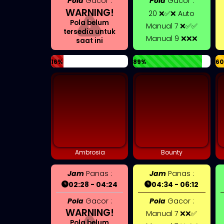
Pola
Gacor :
Pola
Gacor :
WARNING!
20 ❌✅❌ Auto
Pola belum
Manual 7 ❌✅✅
tersedia untuk
Manual 9 ❌❌❌
saat ini
16%
89%
6
Ambrosia
Bounty
Jam
Panas :
Jam
Panas :
02:28 - 04:24
04:34 - 06:12
Pola
Gacor :
Pola
Gacor :
WARNING!
Manual 7 ❌❌✅
Pola belum