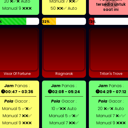
20 ❌✅❌ Auto
Manual 7 ❌❌✅
tersedia untuk
Manual 9 ❌❌❌
50 ❌❌✅ Auto
saat ini
%
32%
12%
Visor Of Fortune
Ragnarok
Triton's Trove
Jam
Panas :
Jam
Panas :
Jam
Panas :
00:47 - 03:36
02:08 - 05:24
04:29 - 07:12
Pola
Gacor :
Pola
Gacor :
Pola
Gacor :
Manual 5 ✅❌✅
10 ✅❌❌ Auto
20 ❌✅❌ Auto
Manual 7 ❌❌✅
Manual 5 ✅❌✅
Manual 7 ❌✅✅
Manual 9 ❌❌❌
Manual 7 ❌❌✅
Manual 9 ❌❌❌