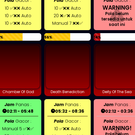
Pola
Gacor :
Pola
Gacor :
Pola
Gacor :
WARNING!
10 ✅❌❌ Auto
10 ✅❌❌ Auto
Pola belum
10 ✅❌❌ Auto
20 ❌✅❌ Auto
tersedia untuk
10 ✅❌❌ Auto
Manual 7 ❌❌✅
saat ini
0%
56%
14%
Chamber Of God
Death Benediction
Deity Of The Sea
Jam
Panas :
Jam
Panas :
Jam
Panas :
02:11 - 05:48
05:32 - 08:36
02:12 - 03:36
Pola
Gacor :
Pola
Gacor :
Pola
Gacor :
WARNING!
Manual 5 ✅❌✅
10 ✅❌❌ Auto
Pola belum