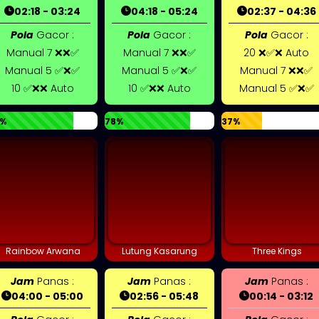
02:18 - 03:24
04:18 - 05:24
02:37 - 04:36
Pola
Gacor :
Pola
Gacor :
Pola
Gacor :
Manual 7 ❌❌✅
Manual 7 ❌❌✅
20 ❌✅❌ Auto
Manual 5 ✅❌✅
Manual 5 ✅❌✅
Manual 7 ❌❌✅
10 ✅❌❌ Auto
10 ✅❌❌ Auto
Manual 5 ✅❌✅
%
78%
37%
Rainbow Arwana
Lutung Kasarung
Three Kings
Jam
Panas :
Jam
Panas :
Jam
Panas :
04:00 - 05:00
02:56 - 05:48
00:14 - 03:12