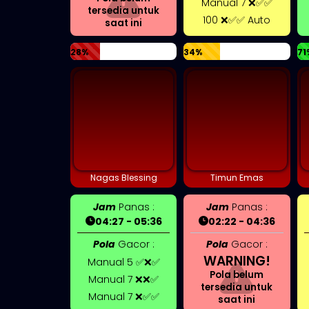
Manual 7 ❌✅✅
tersedia untuk
100 ❌✅✅ Auto
saat ini
28%
34%
71
Nagas Blessing
Timun Emas
Jam
Panas :
Jam
Panas :
04:27 - 05:36
02:22 - 04:36
Pola
Gacor :
Pola
Gacor :
WARNING!
Manual 5 ✅❌✅
Pola belum
Manual 7 ❌❌✅
tersedia untuk
Manual 7 ❌✅✅
saat ini