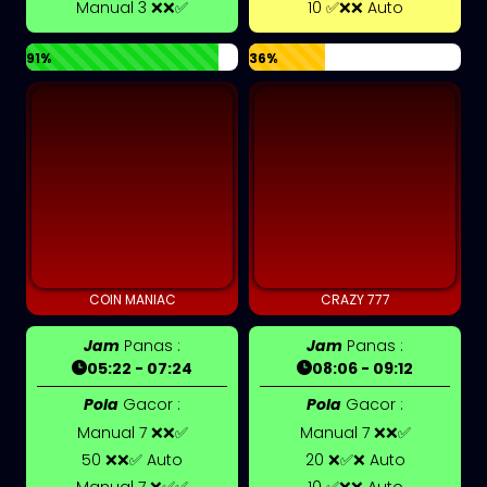
Manual 3 ❌❌✅
10 ✅❌❌ Auto
91%
36%
COIN MANIAC
CRAZY 777
Jam
Panas :
Jam
Panas :
05:22 - 07:24
08:06 - 09:12
Pola
Gacor :
Pola
Gacor :
Manual 7 ❌❌✅
Manual 7 ❌❌✅
50 ❌❌✅ Auto
20 ❌✅❌ Auto
Manual 7 ❌✅✅
10 ✅❌❌ Auto