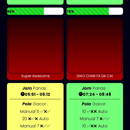
65%
75%
Super Awesome
DIAO CHAN FA DA CAI
Jam
Panas :
Jam
Panas :
05:51 - 06:12
07:24 - 08:48
Pola
Gacor :
Pola
Gacor :
Manual 5 ✅❌✅
10 ✅❌❌ Auto
20 ❌✅❌ Auto
Manual 7 ❌✅✅
Manual 7 ❌✅✅
10 ✅❌❌ Auto