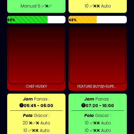
Manual 5 ✅❌✅
10 ✅❌❌ Auto
69%
48%
CHEF HUSKY
FEATURE BUYãƒ»SUPER POWERFUL
Jam
Panas :
Jam
Panas :
05:45 - 06:00
07:20 - 10:00
Pola
Gacor :
Pola
Gacor :
20 ❌✅❌ Auto
10 ✅❌❌ Auto
10 ✅❌❌ Auto
10 ✅❌❌ Auto