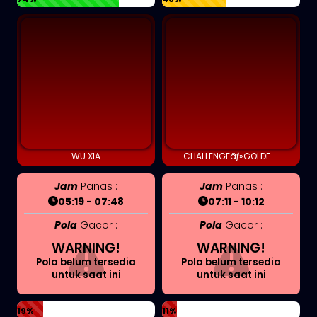
WU XIA
CHALLENGEãƒ»GOLDEN PIG
Jam
Panas :
Jam
Panas :
05:19 - 07:48
07:11 - 10:12
Pola
Gacor :
Pola
Gacor :
WARNING!
WARNING!
Pola belum tersedia
Pola belum tersedia
untuk saat ini
untuk saat ini
19%
11%