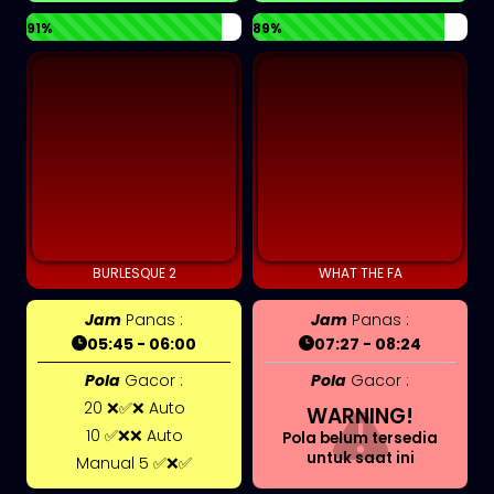
91%
89%
BURLESQUE 2
WHAT THE FA
Jam
Panas :
Jam
Panas :
05:45 - 06:00
07:27 - 08:24
Pola
Gacor :
Pola
Gacor :
20 ❌✅❌ Auto
WARNING!
10 ✅❌❌ Auto
Pola belum tersedia
untuk saat ini
Manual 5 ✅❌✅