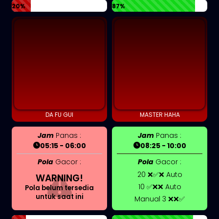
20%
87%
DA FU GUI
MASTER HAHA
Jam
Panas :
Jam
Panas :
05:15 - 06:00
08:25 - 10:00
Pola
Gacor :
Pola
Gacor :
20 ❌✅❌ Auto
WARNING!
10 ✅❌❌ Auto
Pola belum tersedia
untuk saat ini
Manual 3 ❌❌✅