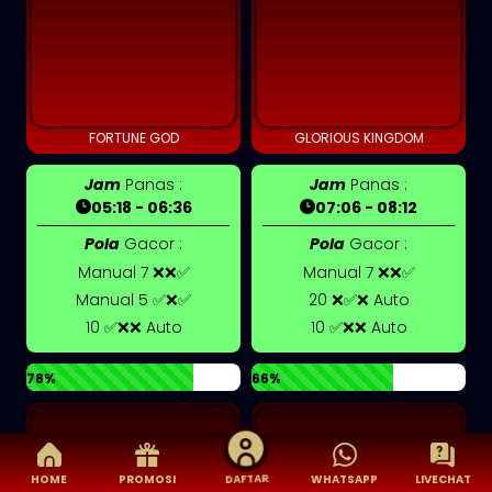
FORTUNE GOD
GLORIOUS KINGDOM
Jam
Panas :
Jam
Panas :
05:18 - 06:36
07:06 - 08:12
Pola
Gacor :
Pola
Gacor :
Manual 7 ❌❌✅
Manual 7 ❌❌✅
Manual 5 ✅❌✅
20 ❌✅❌ Auto
10 ✅❌❌ Auto
10 ✅❌❌ Auto
78%
66%
HOME
PROMOSI
WHATSAPP
LIVECHAT
DAFTAR