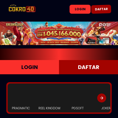
DAFTAR
LOGIN
LOGIN
DAFTAR
PRAGMATIC
REEL KINGDOM
PGSOFT
JOKER