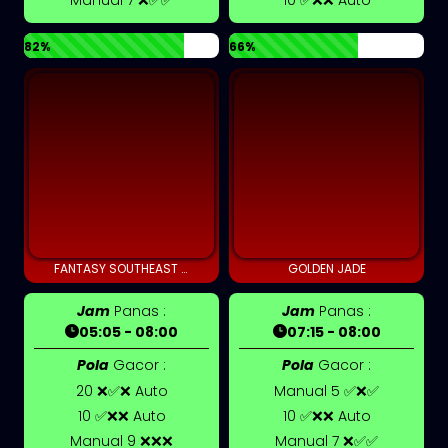
82%
66%
FANTASY SOUTHEAST ASIA
GOLDEN JADE
Jam
Panas :
Jam
Panas :
05:05 - 08:00
07:15 - 08:00
Pola
Gacor :
Pola
Gacor :
20 ❌✅❌ Auto
Manual 5 ✅❌✅
10 ✅❌❌ Auto
10 ✅❌❌ Auto
Manual 9 ❌❌❌
Manual 7 ❌✅✅