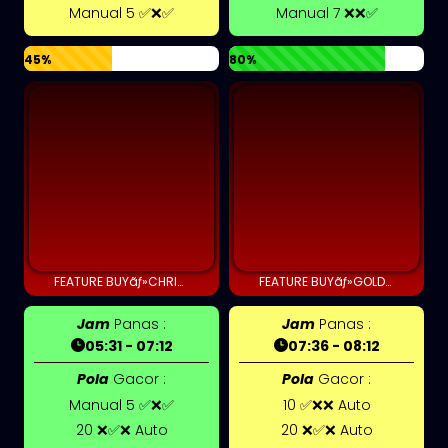
Manual 5 ✅❌✅
Manual 7 ❌❌✅
45%
80%
FEATURE BUYãƒ»CHRISTMAS EXPRESS
FEATURE BUYãƒ»GOLDEN PIG
Jam
Panas :
Jam
Panas :
05:31 - 07:12
07:36 - 08:12
Pola
Gacor :
Pola
Gacor :
Manual 5 ✅❌✅
10 ✅❌❌ Auto
20 ❌✅❌ Auto
20 ❌✅❌ Auto