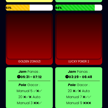
51%
84%
GOLDEN ZONGZI
LUCKY POKER 2
Jam
Panas :
Jam
Panas :
05:31 - 07:12
03:29 - 06:48
Pola
Gacor :
Pola
Gacor :
Manual 5 ✅❌✅
20 ❌✅❌ Auto
20 ❌✅❌ Auto
Manual 7 ❌✅✅
Manual 3 ❌❌✅
Manual 9 ❌❌❌