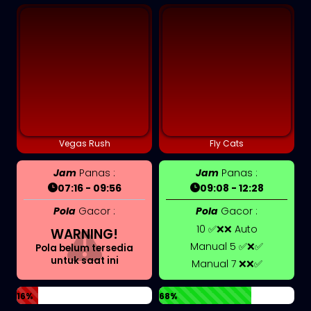
Vegas Rush
Fly Cats
Jam
Panas :
Jam
Panas :
07:16 - 09:56
09:08 - 12:28
Pola
Gacor :
Pola
Gacor :
10 ✅❌❌ Auto
WARNING!
Manual 5 ✅❌✅
Pola belum tersedia
untuk saat ini
Manual 7 ❌❌✅
16%
68%