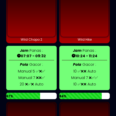
Wild Chapo 2
Wild Hike
Jam
Panas :
Jam
Panas :
07:07 - 09:32
10:24 - 11:24
Pola
Gacor :
Pola
Gacor :
Manual 5 ✅❌✅
10 ✅❌❌ Auto
Manual 7 ❌❌✅
Manual 7 ❌✅✅
20 ❌✅❌ Auto
10 ✅❌❌ Auto
67%
84%