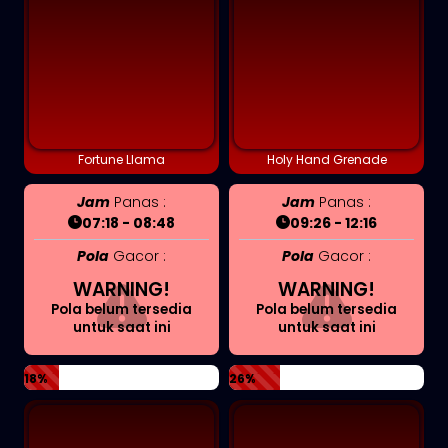
Fortune Llama
Holy Hand Grenade
Jam
Panas :
Jam
Panas :
07:18 - 08:48
09:26 - 12:16
Pola
Gacor :
Pola
Gacor :
WARNING!
WARNING!
Pola belum tersedia
Pola belum tersedia
untuk saat ini
untuk saat ini
18%
26%