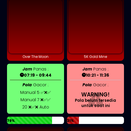
Over The Moon
5K Gold Mine
Jam
Panas :
Jam
Panas :
07:19 - 09:44
10:21 - 11:36
Pola
Gacor :
Pola
Gacor :
Manual 5 ✅❌✅
WARNING!
Manual 7 ❌✅✅
Pola belum tersedia
untuk saat ini
20 ❌✅❌ Auto
79%
21%