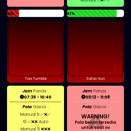
21%
87%
Torii Tumble
Safari Sun
Jam
Panas :
Jam
Panas :
07:35 - 10:40
09:13 - 11:08
Pola
Gacor :
Pola
Gacor :
Manual 5 ✅❌✅
WARNING!
10 ✅❌❌ Auto
Pola belum tersedia
untuk saat ini
Manual 9 ❌❌❌