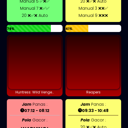
Manual 5 ✅❌✅
20 ❌✅❌ Auto
Manual 7 ❌✅✅
Manual 3 ❌❌✅
20 ❌✅❌ Auto
Manual 9 ❌❌❌
79%
41%
Huntress: Wild Vengeance
Reapers
Jam
Panas :
Jam
Panas :
07:12 - 08:12
09:33 - 10:48
Pola
Gacor :
Pola
Gacor :
20 ❌✅❌ Auto