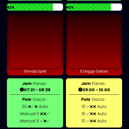
82%
80%
Shinobi Spirit
5 Doggy Dollars
Jam
Panas :
Jam
Panas :
07:21 - 08:36
09:00 - 10:00
Pola
Gacor :
Pola
Gacor :
20 ❌✅❌ Auto
10 ✅❌❌ Auto
Manual 3 ❌❌✅
10 ✅❌❌ Auto
Manual 5 ✅❌✅
10 ✅❌❌ Auto