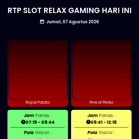
RTP SLOT RELAX GAMING HARI INI
Jumat, 07 Agustus 2026
Royal Potato
Pine of Plinko
Jam
Panas :
Jam
Panas :
07:19 - 09:44
09:41 - 12:16
Pola
Gacor :
Pola
Gacor :