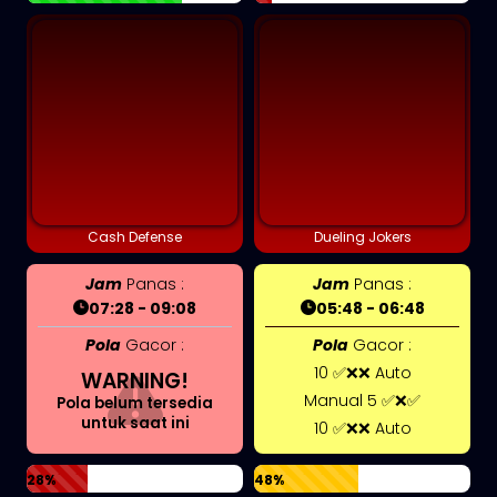
Cash Defense
Dueling Jokers
Jam
Panas :
Jam
Panas :
07:28 - 09:08
05:48 - 06:48
Pola
Gacor :
Pola
Gacor :
10 ✅❌❌ Auto
WARNING!
Manual 5 ✅❌✅
Pola belum tersedia
untuk saat ini
10 ✅❌❌ Auto
28%
48%