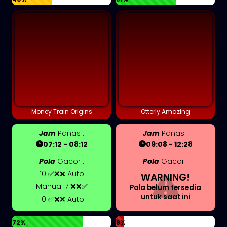
Money Train Origins
Otterly Amazing
Jam
Panas :
Jam
Panas :
07:12 - 08:12
09:08 - 12:28
Pola
Gacor :
Pola
Gacor :
10 ✅❌❌ Auto
WARNING!
Manual 7 ❌❌✅
Pola belum tersedia
untuk saat ini
10 ✅❌❌ Auto
72%
8%