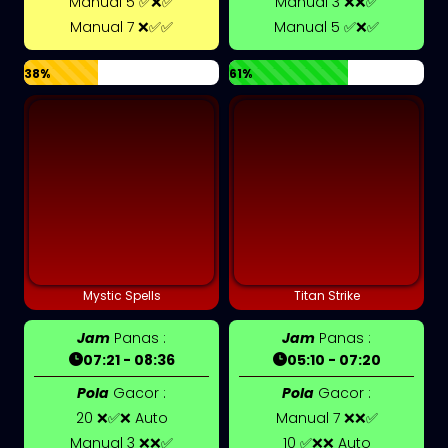
Manual 5 ✅❌✅
Manual 3 ❌❌✅
Manual 7 ❌✅✅
Manual 5 ✅❌✅
38%
61%
Mystic Spells
Titan Strike
Jam
Panas :
Jam
Panas :
07:21 - 08:36
05:10 - 07:20
Pola
Gacor :
Pola
Gacor :
20 ❌✅❌ Auto
Manual 7 ❌❌✅
Manual 3 ❌❌✅
10 ✅❌❌ Auto