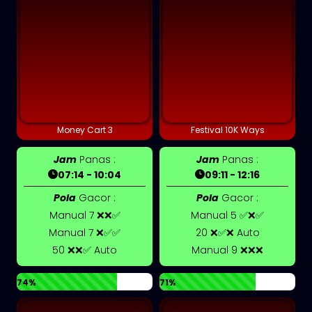
Money Cart 3
Festival 10K Ways
Jam
Panas :
Jam
Panas :
07:14 - 10:04
09:11 - 12:16
Pola
Gacor :
Pola
Gacor :
Manual 7 ❌❌✅
Manual 5 ✅❌✅
Manual 7 ❌✅✅
20 ❌✅❌ Auto
50 ❌❌✅ Auto
Manual 9 ❌❌❌
74%
71%