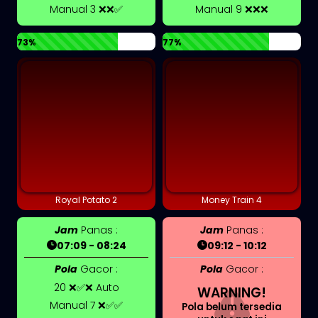
Manual 3 ❌❌✅
Manual 9 ❌❌❌
73%
77%
Royal Potato 2
Money Train 4
Jam
Panas :
Jam
Panas :
07:09 - 08:24
09:12 - 10:12
Pola
Gacor :
Pola
Gacor :
20 ❌✅❌ Auto
WARNING!
Manual 7 ❌✅✅
Pola belum tersedia