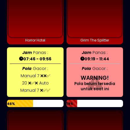
Horror Hotel
Grim The Splitter
Jam
Panas :
Jam
Panas :
07:46 - 09:56
09:19 - 11:44
Pola
Gacor :
Pola
Gacor :
Manual 7 ❌❌✅
WARNING!
20 ❌✅❌ Auto
Pola belum tersedia
untuk saat ini
Manual 7 ❌✅✅
46%
19%