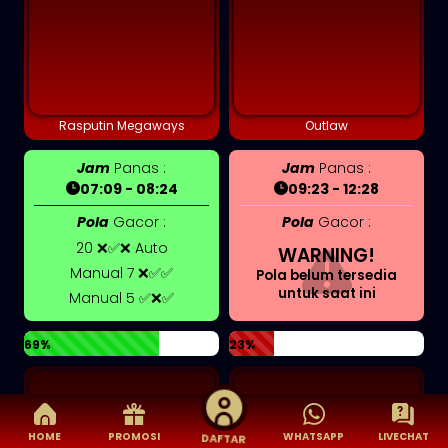
Rasputin Megaways
Outlaw
Jam
Panas :
Jam
Panas :
07:09 - 08:24
09:23 - 12:28
Pola
Gacor :
Pola
Gacor :
20 ❌✅❌ Auto
WARNING!
Manual 7 ❌✅✅
Pola belum tersedia
untuk saat ini
Manual 5 ✅❌✅
69%
23%
HOME
PROMOSI
WHATSAPP
LIVECHAT
DAFTAR