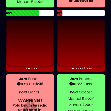
untuk saat ini
Manual 5 ✅❌✅
69%
12%
Joker Loot
Temple of Fury
Jam
Panas :
Jam
Panas :
07:21 - 08:36
10:27 - 11:12
Pola
Gacor :
Pola
Gacor :
Manual 5 ✅❌✅
WARNING!
Manual 7 ❌❌✅
Pola belum tersedia
untuk saat ini
Manual 7 ❌✅✅