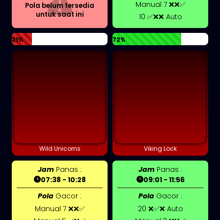
Manual 7 ❌❌✅
Pola belum tersedia
untuk saat ini
10 ✅❌❌ Auto
21%
72%
Wild Unicorns
Viking Lock
Jam
Panas :
Jam
Panas :
07:38 - 10:28
09:01 - 11:56
Pola
Gacor :
Pola
Gacor :
Manual 7 ❌❌✅
20 ❌✅❌ Auto