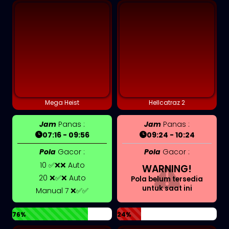
Mega Heist
Hellcatraz 2
Jam
Panas :
Jam
Panas :
07:16 - 09:56
09:24 - 10:24
Pola
Gacor :
Pola
Gacor :
10 ✅❌❌ Auto
WARNING!
20 ❌✅❌ Auto
Pola belum tersedia
untuk saat ini
Manual 7 ❌✅✅
76%
24%