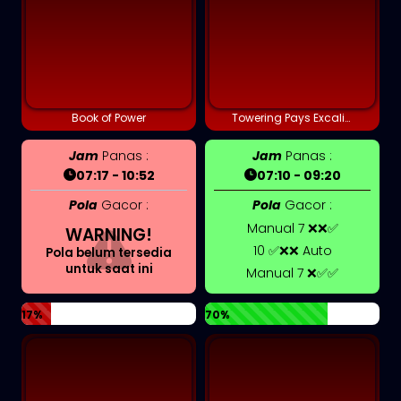
Book of Power
Towering Pays Excalibur
Jam
Panas :
Jam
Panas :
07:17 - 10:52
07:10 - 09:20
Pola
Gacor :
Pola
Gacor :
Manual 7 ❌❌✅
WARNING!
10 ✅❌❌ Auto
Pola belum tersedia
untuk saat ini
Manual 7 ❌✅✅
17%
70%