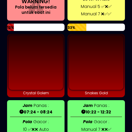
WARNING!
Manual 5 ✅❌✅
Pola belum tersedia
untuk saat ini
Manual 7 ❌✅✅
12%
33%
Crystal Golem
Snakes Gold
Jam
Panas :
Jam
Panas :
07:24 - 08:24
10:22 - 12:32
Pola
Gacor :
Pola
Gacor :
10 ✅❌❌ Auto
Manual 7 ❌❌✅