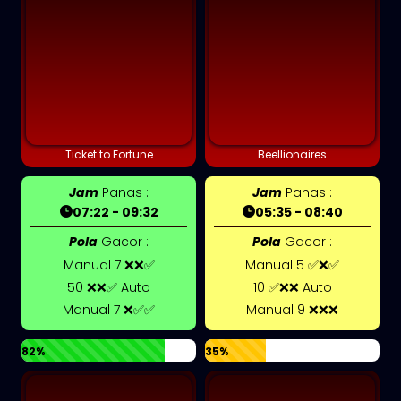
Ticket to Fortune
Beellionaires
Jam
Panas :
Jam
Panas :
07:22 - 09:32
05:35 - 08:40
Pola
Gacor :
Pola
Gacor :
Manual 7 ❌❌✅
Manual 5 ✅❌✅
50 ❌❌✅ Auto
10 ✅❌❌ Auto
Manual 7 ❌✅✅
Manual 9 ❌❌❌
82%
35%