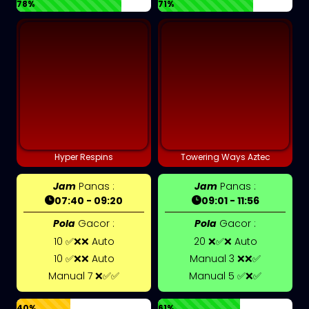
78%
71%
Hyper Respins
Towering Ways Aztec
Jam
Panas :
Jam
Panas :
07:40 - 09:20
09:01 - 11:56
Pola
Gacor :
Pola
Gacor :
10 ✅❌❌ Auto
20 ❌✅❌ Auto
10 ✅❌❌ Auto
Manual 3 ❌❌✅
Manual 7 ❌✅✅
Manual 5 ✅❌✅
40%
61%