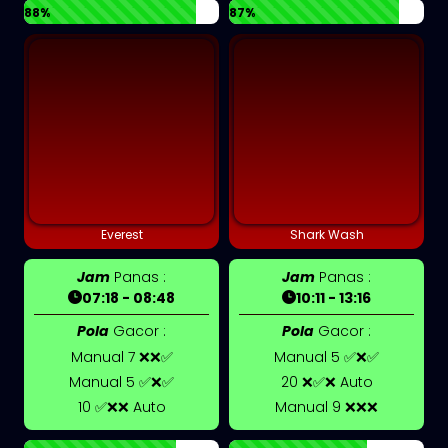
88%
87%
Everest
Shark Wash
Jam
Panas :
Jam
Panas :
07:18 - 08:48
10:11 - 13:16
Pola
Gacor :
Pola
Gacor :
Manual 7 ❌❌✅
Manual 5 ✅❌✅
Manual 5 ✅❌✅
20 ❌✅❌ Auto
10 ✅❌❌ Auto
Manual 9 ❌❌❌