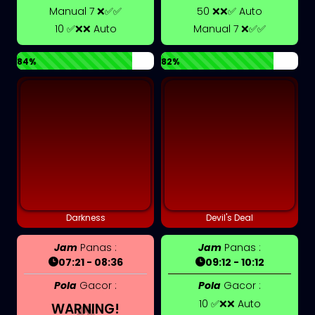
Manual 7 ❌✅✅
50 ❌❌✅ Auto
10 ✅❌❌ Auto
Manual 7 ❌✅✅
84%
82%
Darkness
Devil's Deal
Jam
Panas :
Jam
Panas :
07:21 - 08:36
09:12 - 10:12
Pola
Gacor :
Pola
Gacor :
10 ✅❌❌ Auto
WARNING!