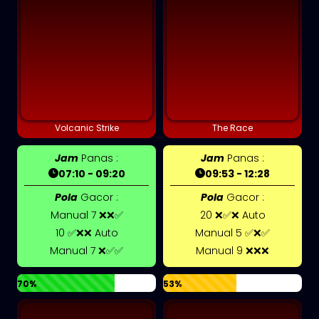
Volcanic Strike
The Race
Jam
Panas :
Jam
Panas :
07:10 - 09:20
09:53 - 12:28
Pola
Gacor :
Pola
Gacor :
Manual 7 ❌❌✅
20 ❌✅❌ Auto
10 ✅❌❌ Auto
Manual 5 ✅❌✅
Manual 7 ❌✅✅
Manual 9 ❌❌❌
70%
53%