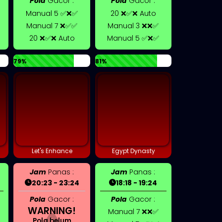
Pola
Gacor :
Pola
Gacor :
Manual 5 ✅❌✅
20 ❌✅❌ Auto
Manual 7 ❌✅✅
Manual 3 ❌❌✅
20 ❌✅❌ Auto
Manual 5 ✅❌✅
79%
81%
Let's Enhance
Egypt Dynasty
Jam
Panas :
Jam
Panas :
20:23 - 23:24
18:18 - 19:24
Pola
Gacor :
Pola
Gacor :
WARNING!
Manual 7 ❌❌✅
Pola belum