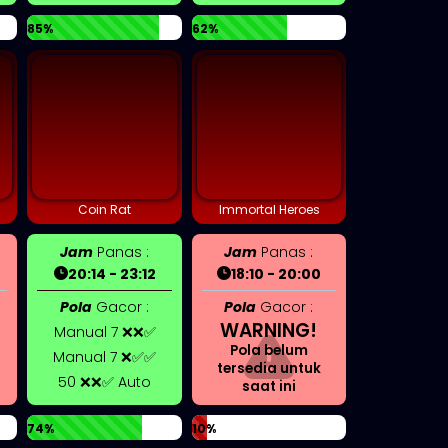
85%
62%
Coin Rat
Immortal Heroes
Jam
Panas :
Jam
Panas :
20:14 - 23:12
18:10 - 20:00
Pola
Gacor :
Pola
Gacor :
WARNING!
Manual 7 ❌❌✅
Pola belum
Manual 7 ❌✅✅
tersedia untuk
50 ❌❌✅ Auto
saat ini
74%
10%