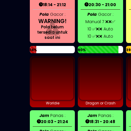
18:14 - 21:12
20:30 - 21:00
Pola
Gacor :
Pola
Gacor :
WARNING!
Manual 7 ❌❌✅
Pola belum
10 ✅❌❌ Auto
tersedia untuk
10 ✅❌❌ Auto
saat ini
14%
90%
39
Worldie
Dragon or Crash
Jam
Panas :
Jam
Panas :
20:03 - 21:24
18:31 - 20:48