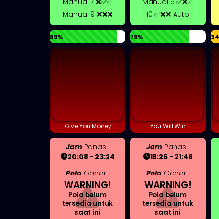
Manual 7 ❌✅✅
Manual 5 ✅❌✅
Manual 9 ❌❌❌
10 ✅❌❌ Auto
89%
78%
3
Give You Money
You Will Win
Jam
Panas :
Jam
Panas :
20:08 - 23:24
18:26 - 21:48
Pola
Gacor :
Pola
Gacor :
WARNING!
WARNING!
Pola belum
Pola belum
tersedia untuk
tersedia untuk
saat ini
saat ini