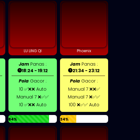
LU LING QI
Phoenix
Jam
Panas :
Jam
Panas :
18:24 - 19:12
21:34 - 23:12
Pola
Gacor :
Pola
Gacor :
10 ✅❌❌ Auto
Manual 7 ❌❌✅
Manual 7 ❌✅✅
Manual 7 ❌✅✅
10 ✅❌❌ Auto
100 ❌✅✅ Auto
84%
34%