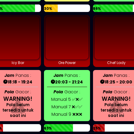
%
30%
86%
Icy Bar
Ore Power
Chef Lady
Jam
Panas :
Jam
Panas :
Jam
Panas :
18:18 - 19:24
20:03 - 21:24
18:25 - 20:00
Pola
Gacor :
Pola
Gacor :
Pola
Gacor :
WARNING!
WARNING!
Manual 5 ✅❌✅
Pola belum
Pola belum
Manual 7 ❌✅✅
tersedia untuk
tersedia untuk
Manual 9 ❌❌❌
saat ini
saat ini
%
63%
25%