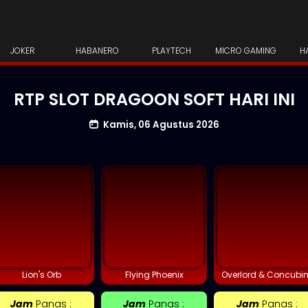
JOKER
HABANERO
PLAYTECH
MICRO GAMING
H
RTP SLOT DRAGOON SOFT HARI INI
Kamis, 06 Agustus 2026
Lion's Orb
Flying Phoenix
Overlord & Concubi
Jam
Panas :
Jam
Panas :
Jam
Panas :