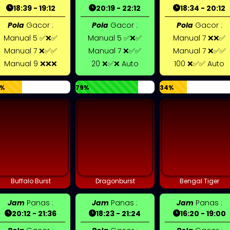
18:39 - 19:12
20:19 - 22:12
18:34 - 20:12
Pola
Gacor :
Pola
Gacor :
Pola
Gacor :
Manual 5 ✅❌✅
Manual 5 ✅❌✅
Manual 7 ❌❌✅
Manual 7 ❌✅✅
Manual 7 ❌✅✅
Manual 7 ❌✅✅
Manual 9 ❌❌❌
20 ❌✅❌ Auto
100 ❌✅✅ Auto
%
79%
34%
Buffalo Burst
Dragonburst
Bengal Tiger
Jam
Panas :
Jam
Panas :
Jam
Panas :
20:12 - 21:36
18:23 - 21:24
16:20 - 19:00