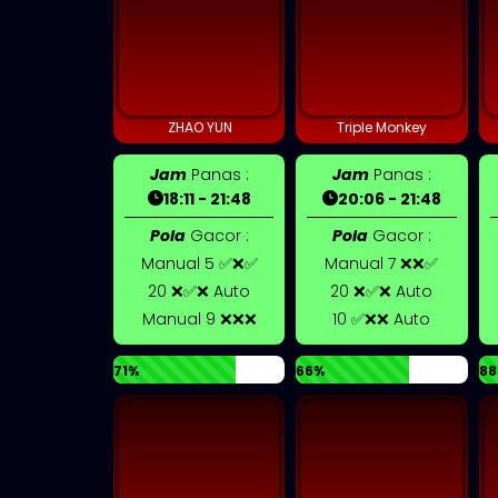
ZHAO YUN
Triple Monkey
Jam
Panas :
Jam
Panas :
18:11 - 21:48
20:06 - 21:48
Pola
Gacor :
Pola
Gacor :
Manual 5 ✅❌✅
Manual 7 ❌❌✅
20 ❌✅❌ Auto
20 ❌✅❌ Auto
Manual 9 ❌❌❌
10 ✅❌❌ Auto
71%
66%
88