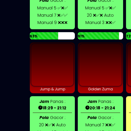
Pola
Gacor :
Pola
Gacor :
Manual 5 ✅❌✅
Manual 5 ✅❌✅
Manual 7 ❌✅✅
20 ❌✅❌ Auto
Manual 9 ❌❌❌
Manual 3 ❌❌✅
63%
91%
72
Jump & Jump
Golden Zuma
Jam
Panas :
Jam
Panas :
18:29 - 21:12
20:18 - 21:24
Pola
Gacor :
Pola
Gacor :
20 ❌✅❌ Auto
Manual 7 ❌❌✅