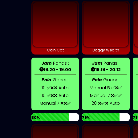
Coin Cat
Doggy Wealth
Jam
Panas :
Jam
Panas :
16:20 - 19:00
18:19 - 20:12
Pola
Gacor :
Pola
Gacor :
10 ✅❌❌ Auto
Manual 5 ✅❌✅
10 ✅❌❌ Auto
Manual 7 ❌✅✅
Manual 7 ❌❌✅
20 ❌✅❌ Auto
80%
79%
78