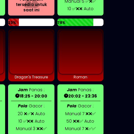
Manual 5 ✅❌✅
tersedia untuk
10 ✅❌❌ Auto
saat ini
23%
78%
Dragon's Treasure
Roman
Jam
Panas :
Jam
Panas :
18:25 - 20:00
20:02 - 23:36
Pola
Gacor :
Pola
Gacor :
20 ❌✅❌ Auto
Manual 7 ❌❌✅
10 ✅❌❌ Auto
50 ❌❌✅ Auto
Manual 3 ❌❌✅
Manual 7 ❌✅✅