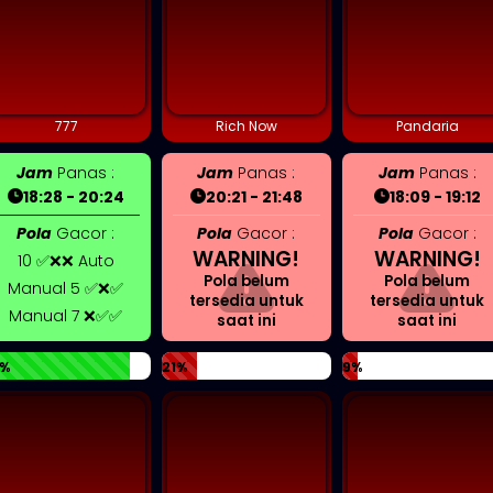
777
Rich Now
Pandaria
Jam
Panas :
Jam
Panas :
Jam
Panas :
18:28 - 20:24
20:21 - 21:48
18:09 - 19:12
Pola
Gacor :
Pola
Gacor :
Pola
Gacor :
WARNING!
WARNING!
10 ✅❌❌ Auto
Pola belum
Pola belum
Manual 5 ✅❌✅
tersedia untuk
tersedia untuk
Manual 7 ❌✅✅
saat ini
saat ini
%
21%
9%