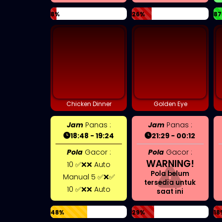
8%
26%
87
Chicken Dinner
Golden Eye
Jam
Panas :
Jam
Panas :
18:48 - 19:24
21:29 - 00:12
Pola
Gacor :
Pola
Gacor :
WARNING!
10 ✅❌❌ Auto
Pola belum
Manual 5 ✅❌✅
tersedia untuk
10 ✅❌❌ Auto
saat ini
48%
29%
18