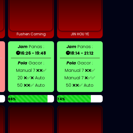
Fushen Coming
JIN HOU YE
Jam
Panas :
Jam
Panas :
16:26 - 19:48
18:14 - 21:12
Pola
Gacor :
Pola
Gacor :
Manual 7 ❌❌✅
Manual 7 ❌❌✅
20 ❌✅❌ Auto
Manual 7 ❌✅✅
50 ❌❌✅ Auto
50 ❌❌✅ Auto
86%
74%