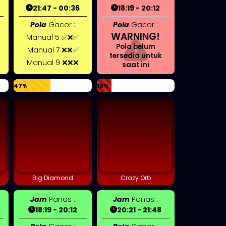
21:47 - 00:36
18:19 - 20:12
Pola
Gacor :
Pola
Gacor :
WARNING!
Manual 5 ✅❌✅
Pola belum
Manual 7 ❌❌✅
tersedia untuk
Manual 9 ❌❌❌
saat ini
47%
19%
Big Diamond
Crazy Orb
Jam
Panas :
Jam
Panas :
18:19 - 20:12
20:21 - 21:48