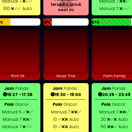
Manual 7 ❌✅✅
Manual 7 ❌❌✅
tersedia untuk
100 ❌✅✅ Auto
Manual 7 ❌✅✅
saat ini
4%
19%
87%
Rich Ox
Muay Thai
Farm Family
Jam
Panas :
Jam
Panas :
Jam
Panas :
16:27 - 17:36
18:30 - 19:00
20:26 - 23:48
Pola
Gacor :
Pola
Gacor :
Pola
Gacor :
Manual 5 ✅❌✅
Manual 7 ❌❌✅
Manual 7 ❌❌✅
Manual 7 ❌❌✅
10 ✅❌❌ Auto
20 ❌✅❌ Auto
Manual 7 ❌✅✅
10 ✅❌❌ Auto
50 ❌❌✅ Auto