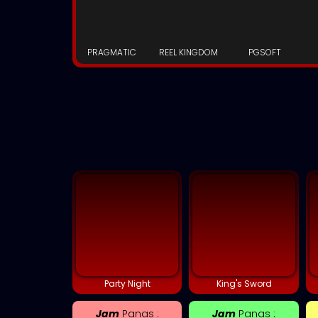
PRAGMATIC
REEL KINGDOM
PGSOFT
Party Night
King's Sword
Jam
Panas :
Jam
Panas :