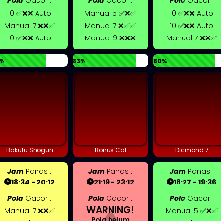
Pola
Gacor :
Pola
Gacor :
Pola
Gacor :
10 ✅❌❌ Auto
Manual 5 ✅❌✅
10 ✅❌❌ Auto
Manual 7 ❌❌✅
Manual 7 ❌✅✅
10 ✅❌❌ Auto
10 ✅❌❌ Auto
Manual 9 ❌❌❌
Manual 7 ❌❌✅
%
83%
80%
Bakufu Shogun
Bonus Cat
Diamond 7
Jam
Panas :
Jam
Panas :
Jam
Panas :
18:34 - 20:12
21:19 - 23:12
18:27 - 19:36
Pola
Gacor :
Pola
Gacor :
Pola
Gacor :
WARNING!
Manual 7 ❌❌✅
Manual 5 ✅❌✅
Pola belum